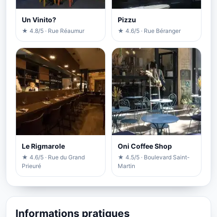
Un Vinito?
Pizzu
★ 4.8/5 · Rue Réaumur
★ 4.6/5 · Rue Béranger
Le Rigmarole
Oni Coffee Shop
★ 4.6/5 · Rue du Grand
★ 4.5/5 · Boulevard Saint-
Prieuré
Martin
Informations pratiques