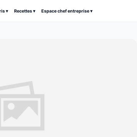
ris
▾
Recettes
▾
Espace chef entreprise
▾