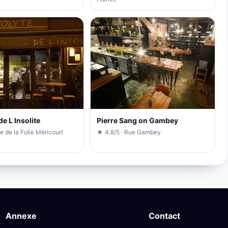
de L Insolite
Pierre Sang on Gambey
e de la Folie Méricourt
★ 4.8/5 · Rue Gambey
Annexe
Contact