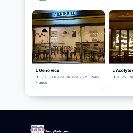
L Oeno vice
L Acolyte 
★ 5/5 · 33 rue de Crussol, 75011 Paris
★ 4.8/5 · Ru
France