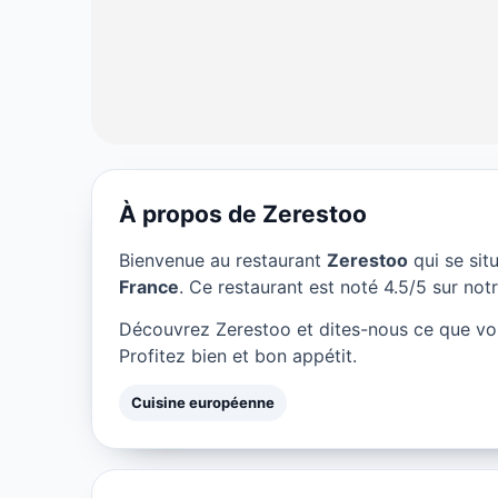
À propos de Zerestoo
CUISINE EUROPÉENNE
Bienvenue au restaurant
Zerestoo
qui se sit
Zerestoo à Par
France
. Ce restaurant est noté 4.5/5 sur notr
Découvrez Zerestoo et dites-nous ce que vo
★ 4.5/5
Profitez bien et bon appétit.
Cuisine européenne