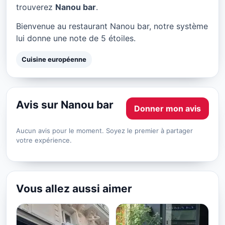
Nanou bar à Paris
trouverez
Nanou bar
.
★ 5/5
Bienvenue au restaurant Nanou bar, notre système
lui donne une note de 5 étoiles.
Cuisine européenne
Avis sur Nanou bar
Donner mon avis
Aucun avis pour le moment. Soyez le premier à partager
votre expérience.
Vous allez aussi aimer