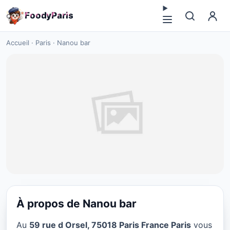
F
o
o
d
y
P
a
r
i
s
Accueil
·
Paris
·
Nanou bar
À propos de Nanou bar
CUISINE EUROPÉENNE
Au
59 rue d Orsel, 75018 Paris France Paris
vous