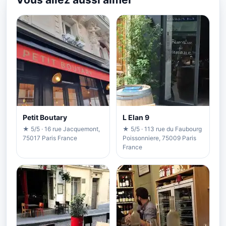
Petit Boutary
L Elan 9
★ 5/5 · 16 rue Jacquemont,
★ 5/5 · 113 rue du Faubourg
75017 Paris France
Poissonniere, 75009 Paris
France