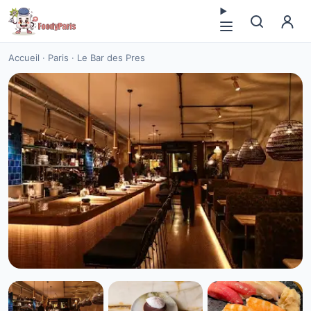
Accueil
·
Paris
·
Le Bar des Pres