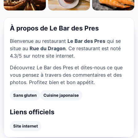
SANS GLUTEN
Le Bar des Pres à Paris
★ 4.3/5
À propos de Le Bar des Pres
Bienvenue au restaurant
Le Bar des Pres
qui se
situe au
Rue du Dragon
. Ce restaurant est noté
4.3/5 sur notre site internet.
Découvrez Le Bar des Pres et dites-nous ce que
vous pensez à travers des commentaires et des
photos. Profitez bien et bon appétit.
Sans gluten
Cuisine japonaise
Liens officiels
Site internet