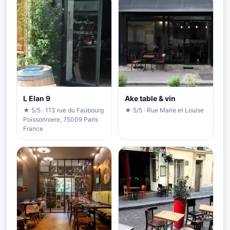
L Elan 9
Ake table & vin
★ 5/5 · 113 rue du Faubourg
★ 5/5 · Rue Marie et Louise
Poissonniere, 75009 Paris
France