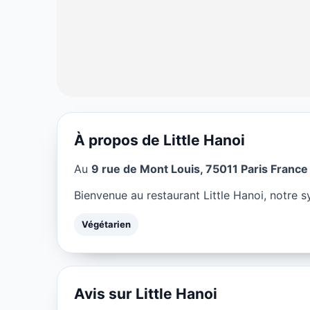
À propos de Little Hanoi
VÉGÉTARIEN
Au
9 rue de Mont Louis, 75011 Paris France
Little Hanoi à P
Bienvenue au restaurant Little Hanoi, notre s
★ 4/5
Végétarien
Avis sur Little Hanoi