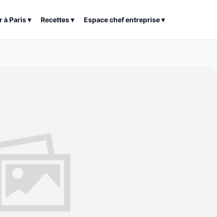
r à
Paris
▾
Recettes
▾
Espace chef entreprise
▾