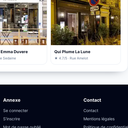
e Emma Duvere
Qui Plume La Lune
ue Sedaine
★ 4.7/5 · Rue Amelot
Annexe
Contact
Se connecter
Contact
S'inscrire
Mentions légales
Mot de passe oublié
Politique de confidential