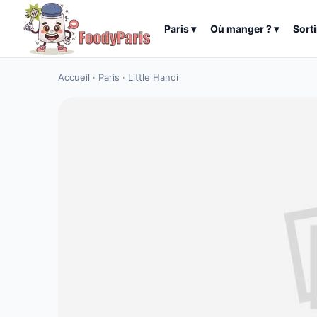
Paris
▾
Où manger ?
▾
Sorti
Accueil
·
Paris
·
Little Hanoi