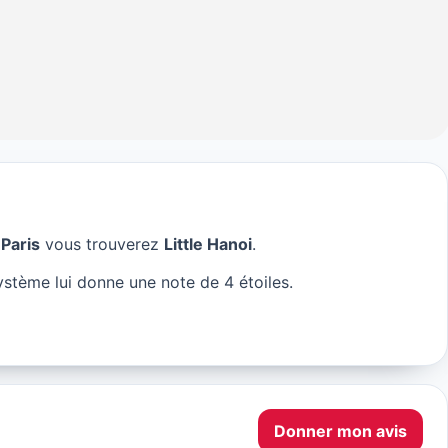
 Paris
vous trouverez
Little Hanoi
.
aris
ystème lui donne une note de 4 étoiles.
Donner mon avis