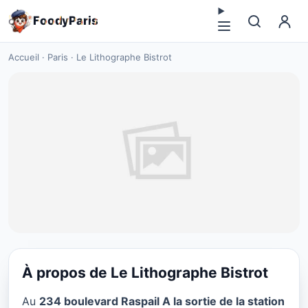
F
o
o
d
y
P
a
r
i
s
Accueil
·
Paris
·
Le Lithographe Bistrot
À propos de Le Lithographe Bistrot
CUISINE EUROPÉENNE
Au
234 boulevard Raspail A la sortie de la station