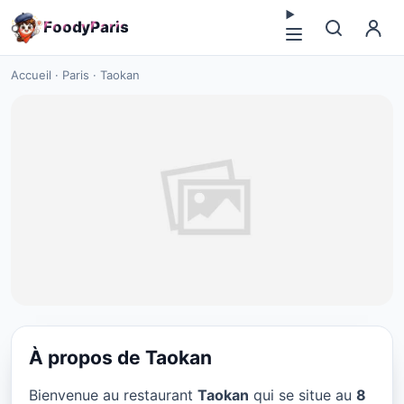
F
o
o
d
y
P
a
r
i
s
Accueil
·
Paris
·
Taokan
À propos de Taokan
VÉGÉTARIEN
Bienvenue au restaurant
Taokan
qui se situe au
8