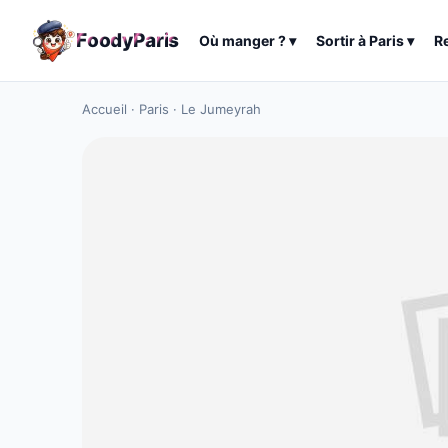
F
o
o
d
y
P
a
r
i
s
Où manger ?
▾
Sortir à
Paris
▾
R
Accueil
·
Paris
·
Le Jumeyrah