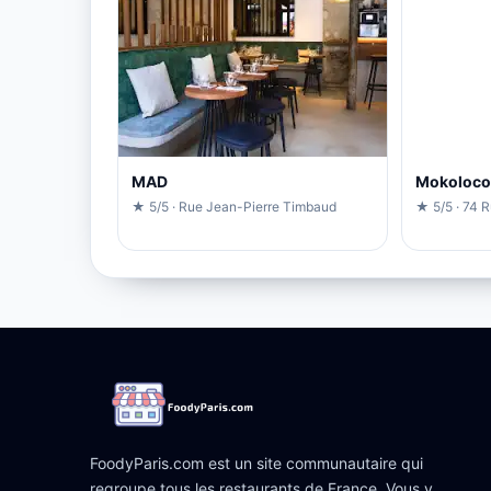
MAD
Mokoloco
★ 5/5 · Rue Jean-Pierre Timbaud
★ 5/5 · 74 
FoodyParis.com est un site communautaire qui
regroupe tous les restaurants de France. Vous y