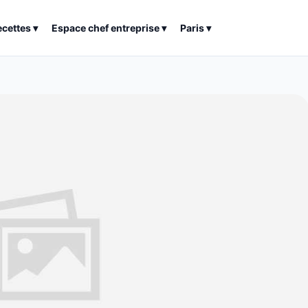
ecettes
▾
Espace chef entreprise
▾
Paris
▾