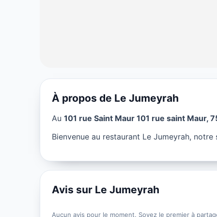
À propos de Le Jumeyrah
RESTAURANT
Au
101 rue Saint Maur 101 rue saint Maur, 7
Le Jumeyrah à 
Bienvenue au restaurant Le Jumeyrah, notre 
★ 4/5
Avis sur Le Jumeyrah
Aucun avis pour le moment. Soyez le premier à partag