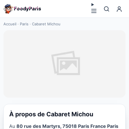
F
o
o
d
y
P
a
r
i
s
Accueil
·
Paris
·
Cabaret Michou
À propos de Cabaret Michou
RESTAURANT
Au
80 rue des Martyrs, 75018 Paris France Paris