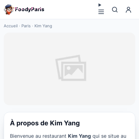
F
o
o
d
y
P
a
r
i
s
Accueil
·
Paris
·
Kim Yang
À propos de Kim Yang
CHINESE
Bienvenue au restaurant
Kim Yang
qui se situe au