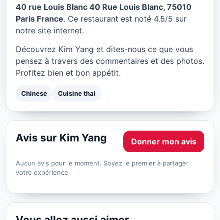
Kim Yang à Paris
40 rue Louis Blanc 40 Rue Louis Blanc, 75010
Paris France
. Ce restaurant est noté 4.5/5 sur
★ 4.5/5
notre site internet.
Découvrez Kim Yang et dites-nous ce que vous
pensez à travers des commentaires et des photos.
Profitez bien et bon appétit.
Chinese
Cuisine thai
Avis sur Kim Yang
Donner mon avis
Aucun avis pour le moment. Soyez le premier à partager
votre expérience.
Vous allez aussi aimer