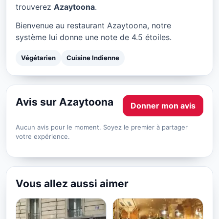
Azaytoona à Paris
trouverez
Azaytoona
.
★ 4.5/5
Bienvenue au restaurant Azaytoona, notre
système lui donne une note de 4.5 étoiles.
Végétarien
Cuisine Indienne
Avis sur Azaytoona
Donner mon avis
Aucun avis pour le moment. Soyez le premier à partager
votre expérience.
Vous allez aussi aimer