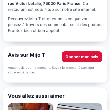
Mijo T à Paris
rue Victor Letalle, 75020 Paris France
. Ce
restaurant est noté 4.5/5 sur notre site internet.
★ 4.5/5
Découvrez Mijo T et dites-nous ce que vous
pensez à travers des commentaires et des photos.
Profitez bien et bon appétit.
Avis sur Mijo T
Donner mon avis
Aucun avis pour le moment. Soyez le premier à partager
votre expérience.
Vous allez aussi aimer