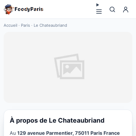
F
o
o
d
y
P
a
r
i
s
Accueil
·
Paris
·
Le Chateaubriand
À propos de Le Chateaubriand
CUISINE EUROPÉENNE
Au
129 avenue Parmentier, 75011 Paris France