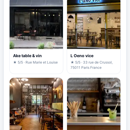
Ake table & vin
L Oeno vice
★ 5/5 · Rue Marie et Louise
★ 5/5 · 33 rue de Crussol,
75011 Paris France