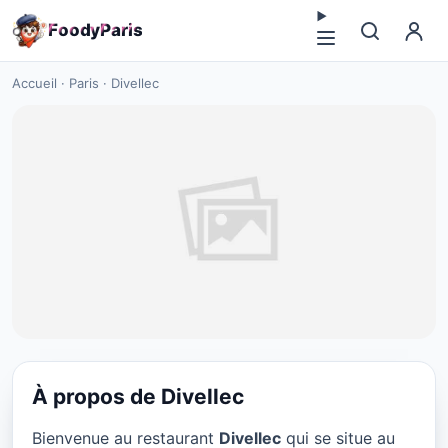
F
o
o
d
y
P
a
r
i
s
Accueil
·
Paris
·
Divellec
À propos de Divellec
CUISINE EUROPÉENNE
Bienvenue au restaurant
Divellec
qui se situe au