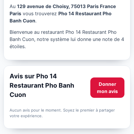
Pho 14 Restaurant Pho
Au
129 avenue de Choisy, 75013 Paris France
Banh Cuon à Paris
Paris
vous trouverez
Pho 14 Restaurant Pho
Banh Cuon
.
★ 4/5
Bienvenue au restaurant Pho 14 Restaurant Pho
Banh Cuon, notre système lui donne une note de 4
étoiles.
Avis sur Pho 14
Donner
Restaurant Pho Banh
mon avis
Cuon
Aucun avis pour le moment. Soyez le premier à partager
votre expérience.