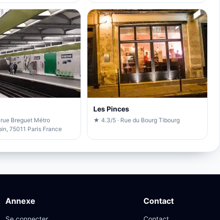
Les Pinces
 rue Breguet Métro
★ 4.3/5 · Rue du Bourg Tibourg
in, 75011 Paris France
Annexe
Contact
Se connecter
Contact