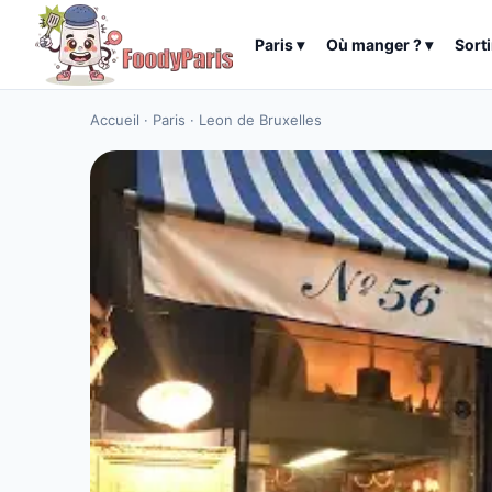
Paris
▾
Où manger ?
▾
Sorti
Accueil
·
Paris
·
Leon de Bruxelles