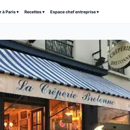
r à
Paris
▾
Recettes
▾
Espace chef entreprise
▾