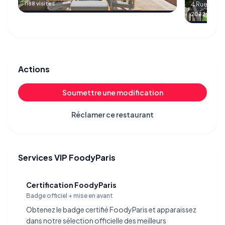
1188 visites
4 Rue de l'
2032 visites
Actions
Soumettre une modification
Réclamer ce restaurant
Services VIP FoodyParis
Certification FoodyParis
Badge officiel + mise en avant
Obtenez le badge certifié FoodyParis et apparaissez
dans notre sélection officielle des meilleurs