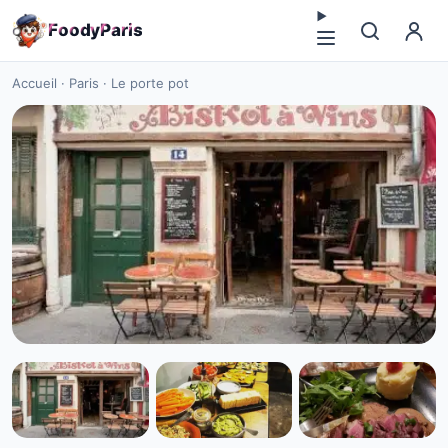
F
o
o
d
y
P
a
r
i
s
Accueil
·
Paris
·
Le porte pot
CUISINE EUROPÉENNE