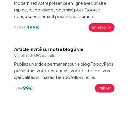
Modernisez votre présence en ligne avec un site
rapide, responsive et optimisé pour Google,
conçu spécialement pour les restaurants.
499€
En savoir +
2999€
Article invité sur notre blog à vie
Visibilité & SEO durable
Publiez un article permanent sur le blog FoodyParis
présentant votre restaurant, votre histoire et vos
spécialités culinaires. Lien dofollow inclus.
99€
Publier
199€