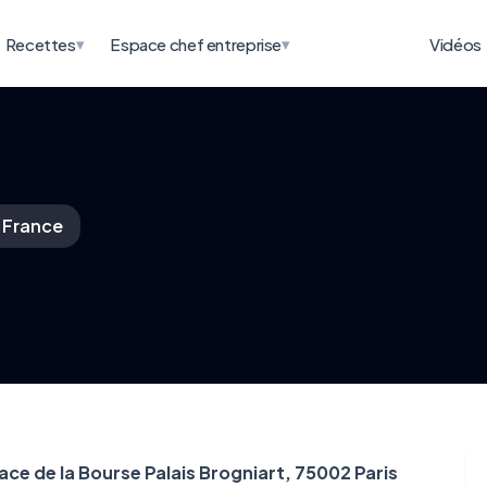
▾
▾
Recettes
Espace chef entreprise
Vidéos
s France
ace de la Bourse Palais Brogniart, 75002 Paris