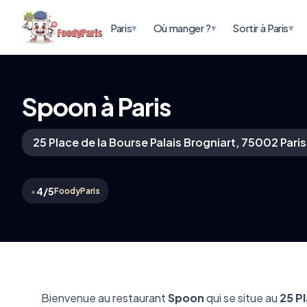
▾
▾
▾
Paris
Où manger ?
Sortir à Paris
Spoon à Paris
25 Place de la Bourse Palais Brogniart, 75002 Pari
•
4/5
FoodyParis
Bienvenue au restaurant
Spoon
qui se situe au
25 Pl