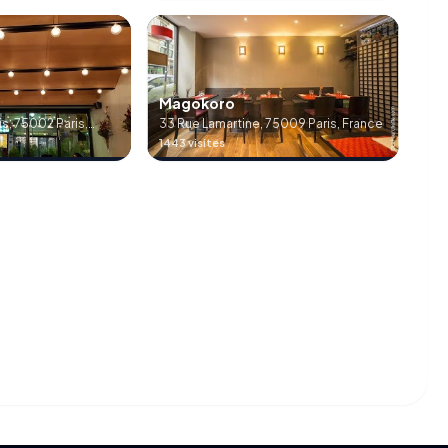
Magokoro
s, 75002 Paris,
33 Rue Lamartine, 75009 Paris, France
1443 visites