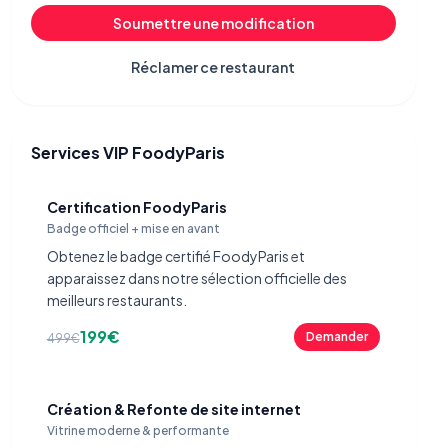
Soumettre une modification
Réclamer ce restaurant
Services VIP FoodyParis
Certification FoodyParis
Badge officiel + mise en avant
Obtenez le badge certifié FoodyParis et
apparaissez dans notre sélection officielle des
meilleurs restaurants.
199€
Demander
499€
Création & Refonte de site internet
Vitrine moderne & performante