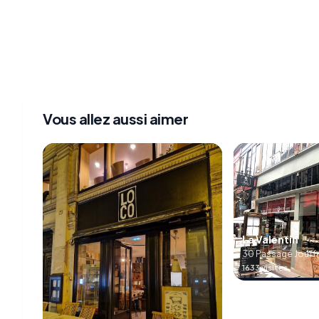
Vous allez aussi aimer
La Valentin
30 Passage Jouffr
France
1633 visites