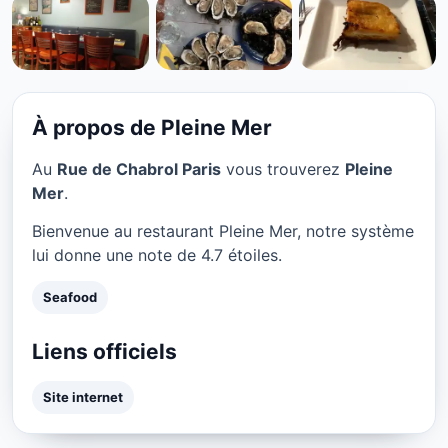
SEAFOOD
Pleine Mer à Paris
★ 4.7/5
À propos de Pleine Mer
Au
Rue de Chabrol Paris
vous trouverez
Pleine
Mer
.
Bienvenue au restaurant Pleine Mer, notre système
lui donne une note de 4.7 étoiles.
Seafood
Liens officiels
Site internet