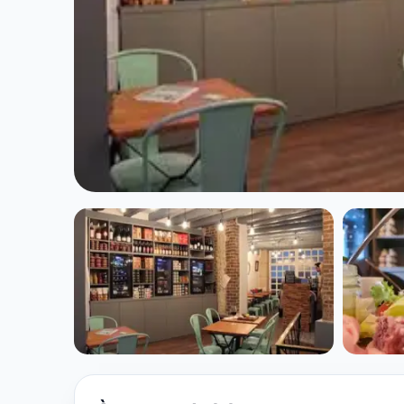
RESTAURANT
L Instant à Par
★ 4.9/5