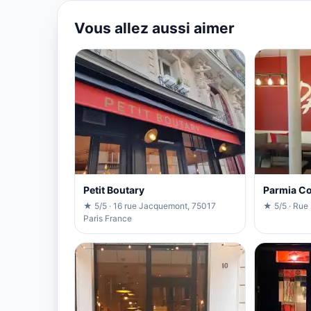
Vous allez aussi aimer
Petit Boutary
Parmia Co
★ 5/5 · 16 rue Jacquemont, 75017
★ 5/5 · Rue 
Paris France