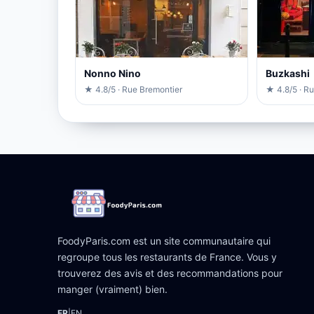
Nonno Nino
Buzkashi
★ 4.8/5 · Rue Bremontier
★ 4.8/5 · R
FoodyParis.com est un site communautaire qui
regroupe tous les restaurants de France. Vous y
trouverez des avis et des recommandations pour
manger (vraiment) bien.
FR
|
EN