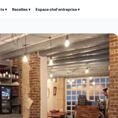
ris
▾
Recettes
▾
Espace chef entreprise
▾