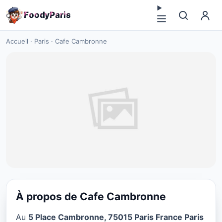
F
o
o
d
y
P
a
r
i
s
Accueil
·
Paris
·
Cafe Cambronne
À propos de Cafe Cambronne
RESTAURANT
Au
5 Place Cambronne, 75015 Paris France Paris