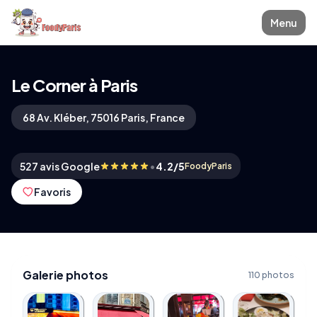
Menu
Le Corner à Paris
68 Av. Kléber, 75016 Paris, France
•
527 avis Google
4.2/5
FoodyParis
Favoris
Galerie photos
110 photos