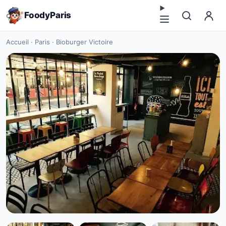
FoodyParis
Accueil
·
Paris
·
Bioburger Victoire