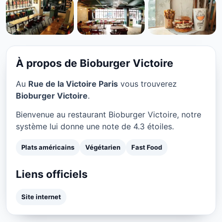
PLATS AMÉRICAINS
Bioburger Victoire à Paris
★ 4.3/5
À propos de Bioburger Victoire
Au
Rue de la Victoire Paris
vous trouverez
Bioburger Victoire
.
Bienvenue au restaurant Bioburger Victoire, notre
système lui donne une note de 4.3 étoiles.
Plats américains
Végétarien
Fast Food
Liens officiels
Site internet