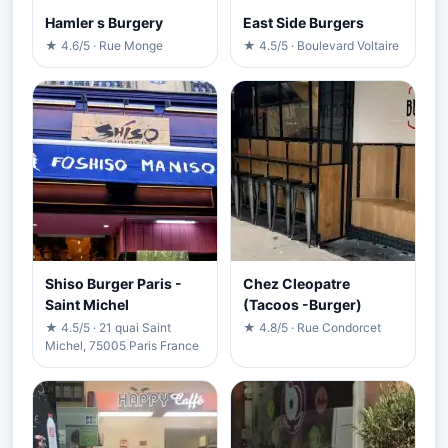
Hamler s Burgery
East Side Burgers
★ 4.6/5 · Rue Monge
★ 4.5/5 · Boulevard Voltaire
Shiso Burger Paris -
Chez Cleopatre
Saint Michel
(Tacoos -Burger)
★ 4.5/5 · 21 quai Saint
★ 4.8/5 · Rue Condorcet
Michel, 75005 Paris France