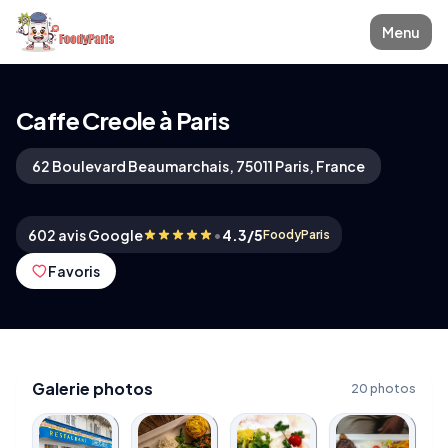
Menu
Caffe Creole à Paris
62 Boulevard Beaumarchais, 75011 Paris, France
•
602 avis Google
4.3/5
FoodyParis
Favoris
Galerie photos
20 photos