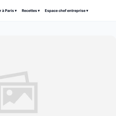
r à
Paris
▾
Recettes
▾
Espace chef entreprise
▾