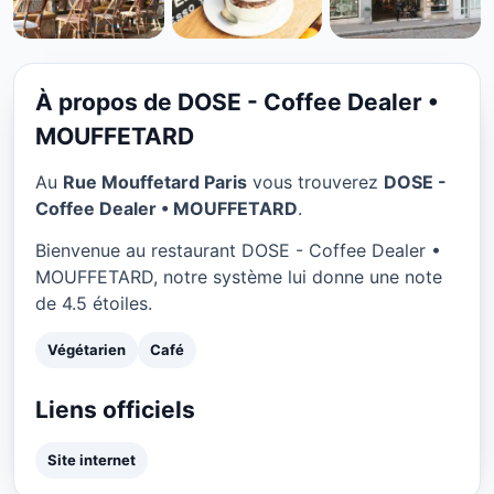
VÉGÉTARIEN
DOSE - Coffee Dealer •
MOUFFETARD à Paris
À propos de DOSE - Coffee Dealer •
★ 4.5/5
MOUFFETARD
Au
Rue Mouffetard Paris
vous trouverez
DOSE -
Coffee Dealer • MOUFFETARD
.
Bienvenue au restaurant DOSE - Coffee Dealer •
MOUFFETARD, notre système lui donne une note
de 4.5 étoiles.
Végétarien
Café
Liens officiels
Site internet