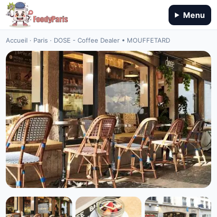
Menu
Accueil
·
Paris
·
DOSE - Coffee Dealer • MOUFFETARD