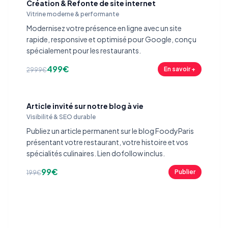
Création & Refonte de site internet
Vitrine moderne & performante
Modernisez votre présence en ligne avec un site
rapide, responsive et optimisé pour Google, conçu
spécialement pour les restaurants.
499€
En savoir +
2999€
Article invité sur notre blog à vie
Visibilité & SEO durable
Publiez un article permanent sur le blog FoodyParis
présentant votre restaurant, votre histoire et vos
spécialités culinaires. Lien dofollow inclus.
99€
Publier
199€