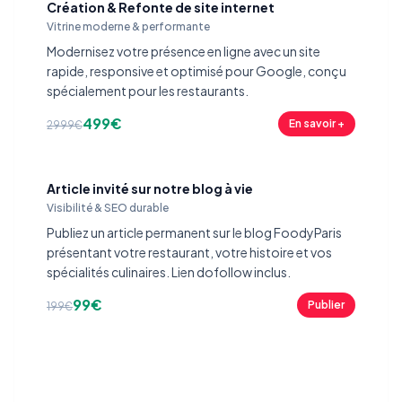
Création & Refonte de site internet
Vitrine moderne & performante
Modernisez votre présence en ligne avec un site
rapide, responsive et optimisé pour Google, conçu
spécialement pour les restaurants.
499€
En savoir +
2999€
Article invité sur notre blog à vie
Visibilité & SEO durable
Publiez un article permanent sur le blog FoodyParis
présentant votre restaurant, votre histoire et vos
spécialités culinaires. Lien dofollow inclus.
99€
Publier
199€