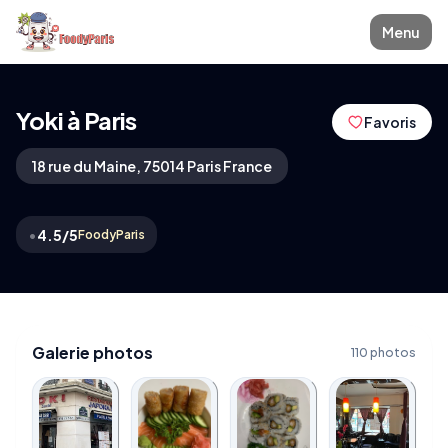
Menu
Yoki à Paris
Favoris
18 rue du Maine, 75014 Paris France
•
4.5/5
FoodyParis
Galerie photos
110 photos