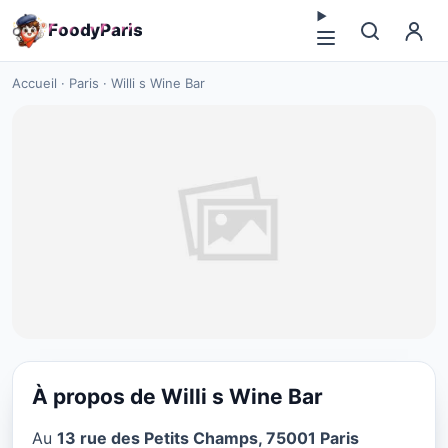
F
o
o
d
y
P
a
r
i
s
Accueil
·
Paris
·
Willi s Wine Bar
À propos de Willi s Wine Bar
CUISINE EUROPÉENNE
Au
13 rue des Petits Champs, 75001 Paris