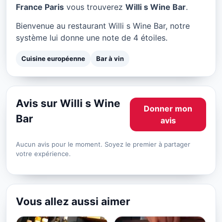
Willi s Wine Bar à Paris
France Paris
vous trouverez
Willi s Wine Bar
.
★ 4/5
Bienvenue au restaurant Willi s Wine Bar, notre
système lui donne une note de 4 étoiles.
Cuisine européenne
Bar à vin
Avis sur Willi s Wine
Donner mon
Bar
avis
Aucun avis pour le moment. Soyez le premier à partager
votre expérience.
Vous allez aussi aimer