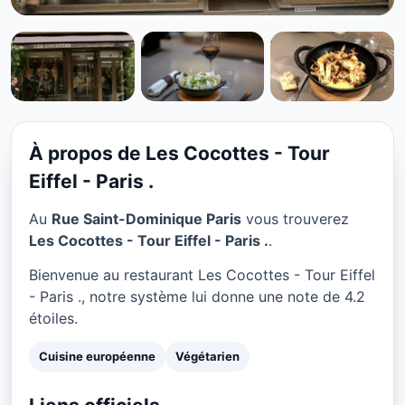
CUISINE EUROPÉENNE
Les Cocottes - Tour Eiffel -
Paris . à Paris
À propos de Les Cocottes - Tour
★ 4.2/5
Eiffel - Paris .
Au
Rue Saint-Dominique Paris
vous trouverez
Les Cocottes - Tour Eiffel - Paris .
.
Bienvenue au restaurant Les Cocottes - Tour Eiffel
- Paris ., notre système lui donne une note de 4.2
étoiles.
Cuisine européenne
Végétarien