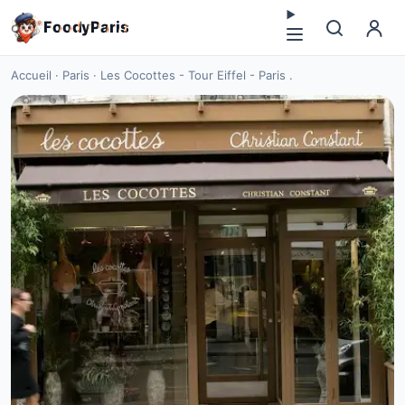
F
o
o
d
y
P
a
r
i
s
Accueil
·
Paris
·
Les Cocottes - Tour Eiffel - Paris .