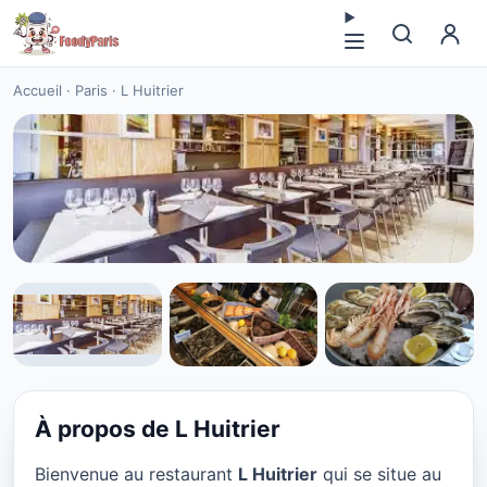
Accueil
·
Paris
·
L Huitrier
SEAFOOD
L Huitrier à Paris
★ 4.5/5
À propos de L Huitrier
Bienvenue au restaurant
L Huitrier
qui se situe au