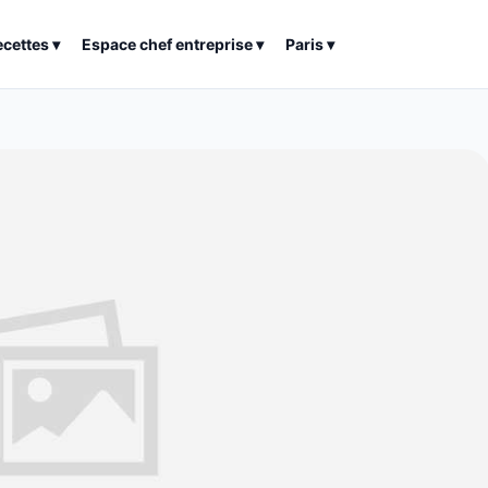
ecettes
▾
Espace chef entreprise
▾
Paris
▾