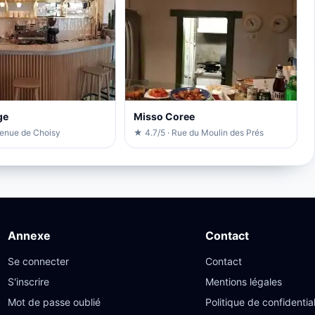
ge
Misso Coree
venue de Choisy
★ 4.7/5 · Rue du Moulin des Prés
Annexe
Contact
Se connecter
Contact
S'inscrire
Mentions légales
Mot de passe oublié
Politique de confidential