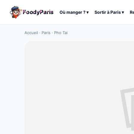
F
o
o
d
y
P
a
r
i
s
Où manger ?
▾
Sortir à
Paris
▾
R
Accueil
·
Paris
·
Pho Tai