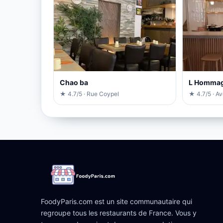
Chao ba
L Homma
★ 4.7/5 · Rue Coypel
★ 4.7/5 · A
FoodyParis.com est un site communautaire qui
regroupe tous les restaurants de France. Vous y