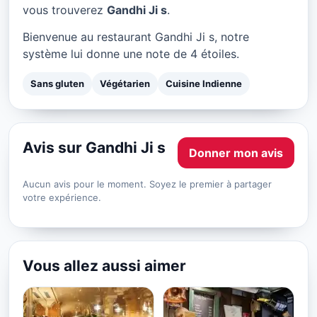
Gandhi Ji s à Paris
vous trouverez
Gandhi Ji s
.
★ 4/5
Bienvenue au restaurant Gandhi Ji s, notre
système lui donne une note de 4 étoiles.
Sans gluten
Végétarien
Cuisine Indienne
Avis sur Gandhi Ji s
Donner mon avis
Aucun avis pour le moment. Soyez le premier à partager
votre expérience.
Vous allez aussi aimer