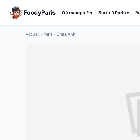
FoodyParis
Où manger ?
▾
Sortir à
Paris
▾
R
Accueil
·
Paris
·
Chez Ann