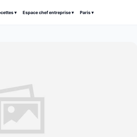
ecettes
▾
Espace chef entreprise
▾
Paris
▾