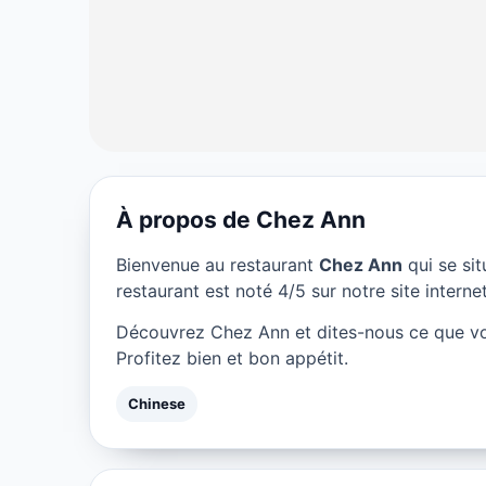
À propos de Chez Ann
CHINESE
Bienvenue au restaurant
Chez Ann
qui se si
Chez Ann à Par
restaurant est noté 4/5 sur notre site internet
Découvrez Chez Ann et dites-nous ce que vo
★ 4/5
Profitez bien et bon appétit.
Chinese