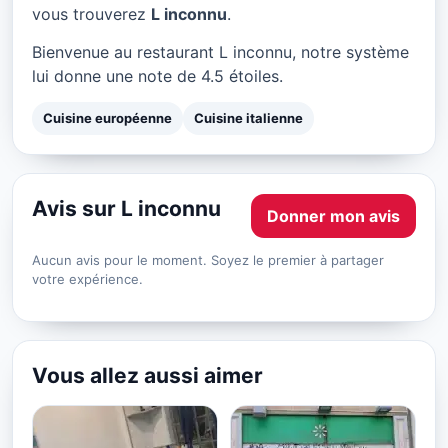
L inconnu à Paris
vous trouverez
L inconnu
.
★ 4.5/5
Bienvenue au restaurant L inconnu, notre système
lui donne une note de 4.5 étoiles.
Cuisine européenne
Cuisine italienne
Avis sur L inconnu
Donner mon avis
Aucun avis pour le moment. Soyez le premier à partager
votre expérience.
Vous allez aussi aimer