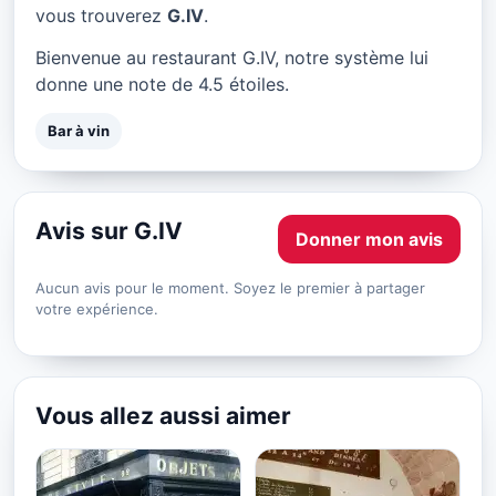
G.IV à Paris
vous trouverez
G.IV
.
★ 4.5/5
Bienvenue au restaurant G.IV, notre système lui
donne une note de 4.5 étoiles.
Bar à vin
Avis sur G.IV
Donner mon avis
Aucun avis pour le moment. Soyez le premier à partager
votre expérience.
Vous allez aussi aimer