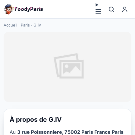
F
o
o
d
y
P
a
r
i
s
Accueil
·
Paris
·
G.IV
À propos de G.IV
BAR À VIN
Au
3 rue Poissonniere, 75002 Paris France Paris