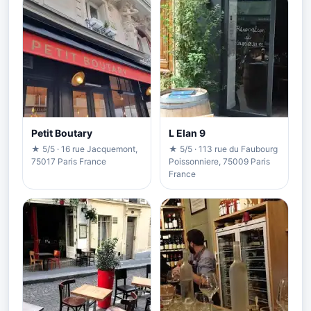
Petit Boutary
L Elan 9
★ 5/5 · 16 rue Jacquemont,
★ 5/5 · 113 rue du Faubourg
75017 Paris France
Poissonniere, 75009 Paris
France