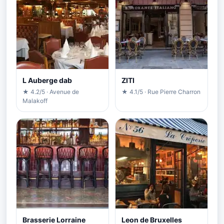
L Auberge dab
ZITI
★ 4.2/5 · Avenue de
★ 4.1/5 · Rue Pierre Charron
Malakoff
Brasserie Lorraine
Leon de Bruxelles