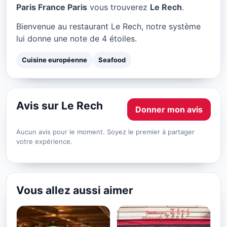
Le Rech à Paris
Paris France Paris
vous trouverez
Le Rech
.
★ 4/5
Bienvenue au restaurant Le Rech, notre système
lui donne une note de 4 étoiles.
Cuisine européenne
Seafood
Avis sur Le Rech
Donner mon avis
Aucun avis pour le moment. Soyez le premier à partager
votre expérience.
Vous allez aussi aimer