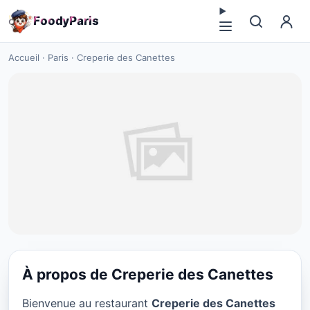
F
o
o
d
y
P
a
r
i
s
Accueil
·
Paris
·
Creperie des Canettes
À propos de Creperie des Canettes
RESTAURANT
Bienvenue au restaurant
Creperie des Canettes