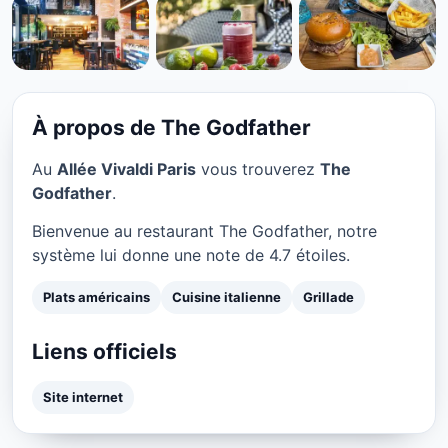
PLATS AMÉRICAINS
The Godfather à Paris
★ 4.7/5
À propos de The Godfather
Au
Allée Vivaldi Paris
vous trouverez
The
Godfather
.
Bienvenue au restaurant The Godfather, notre
système lui donne une note de 4.7 étoiles.
Plats américains
Cuisine italienne
Grillade
Liens officiels
Site internet