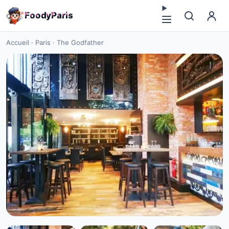
F
o
o
d
y
P
a
r
i
s
Accueil
·
Paris
·
The Godfather