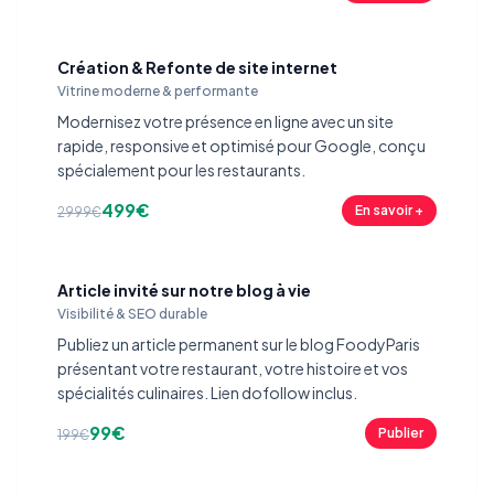
Création & Refonte de site internet
Vitrine moderne & performante
Modernisez votre présence en ligne avec un site
rapide, responsive et optimisé pour Google, conçu
spécialement pour les restaurants.
499€
En savoir +
2999€
Article invité sur notre blog à vie
Visibilité & SEO durable
Publiez un article permanent sur le blog FoodyParis
présentant votre restaurant, votre histoire et vos
spécialités culinaires. Lien dofollow inclus.
99€
Publier
199€