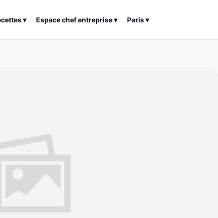
ecettes
▾
Espace chef entreprise
▾
Paris
▾