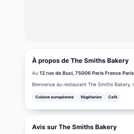
À propos de The Smiths Bakery
CUISINE EUROPÉENNE
Au
12 rue de Buci, 75006 Paris France Paris
The Smiths Bak
Bienvenue au restaurant The Smiths Bakery, n
★ 4.5/5
Cuisine européenne
Végétarien
Café
Avis sur The Smiths Bakery