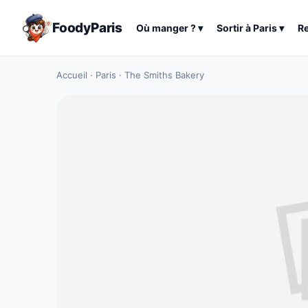
FoodyParis
Où manger ?
▾
Sortir à
Paris
▾
R
Accueil
·
Paris
·
The Smiths Bakery