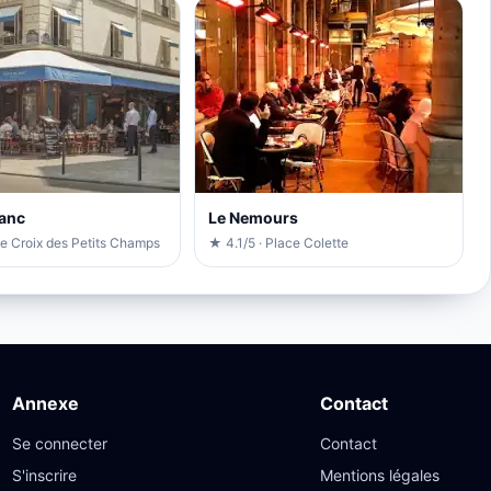
lanc
Le Nemours
ue Croix des Petits Champs
★ 4.1/5 · Place Colette
Annexe
Contact
Se connecter
Contact
S'inscrire
Mentions légales