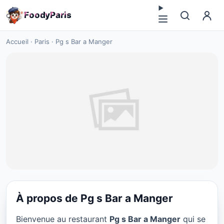
F
o
o
d
y
P
a
r
i
s
Accueil
·
Paris
·
Pg s Bar a Manger
À propos de Pg s Bar a Manger
PLATS AMÉRICAINS
Bienvenue au restaurant
Pg s Bar a Manger
qui se