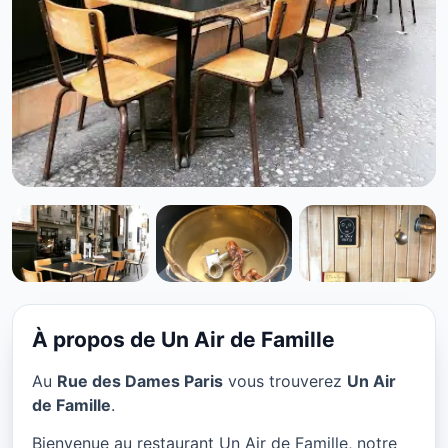
FRANÇAIS
Un Air de Famille à Paris
★ 4.1/5
À propos de Un Air de Famille
Au
Rue des Dames Paris
vous trouverez
Un Air
de Famille
.
Bienvenue au restaurant Un Air de Famille, notre