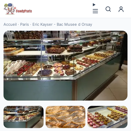
Accueil
·
Paris
·
Eric Kayser - Bac Musee d Orsay
CUISINE EUROPÉENNE