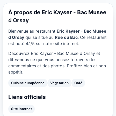
Eric Kayser - Bac Musee d
Orsay à Paris
À propos de Eric Kayser - Bac Musee
★ 4.1/5
d Orsay
Bienvenue au restaurant
Eric Kayser - Bac Musee
d Orsay
qui se situe au
Rue du Bac
. Ce restaurant
est noté 4.1/5 sur notre site internet.
Découvrez Eric Kayser - Bac Musee d Orsay et
dites-nous ce que vous pensez à travers des
commentaires et des photos. Profitez bien et bon
appétit.
Cuisine européenne
Végétarien
Café
Liens officiels
Site internet