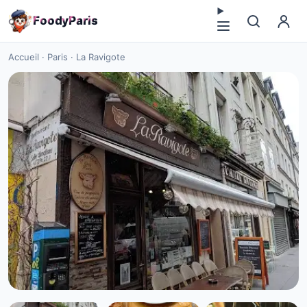
F
o
o
d
y
P
a
r
i
s
Accueil
·
Paris
·
La Ravigote