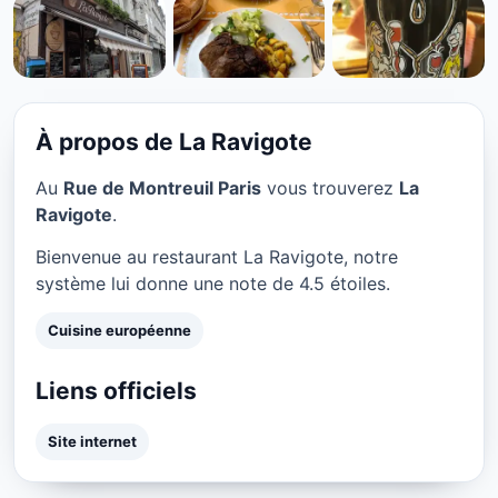
CUISINE EUROPÉENNE
La Ravigote à Paris
★ 4.5/5
À propos de La Ravigote
Au
Rue de Montreuil Paris
vous trouverez
La
Ravigote
.
Bienvenue au restaurant La Ravigote, notre
système lui donne une note de 4.5 étoiles.
Cuisine européenne
Liens officiels
Site internet