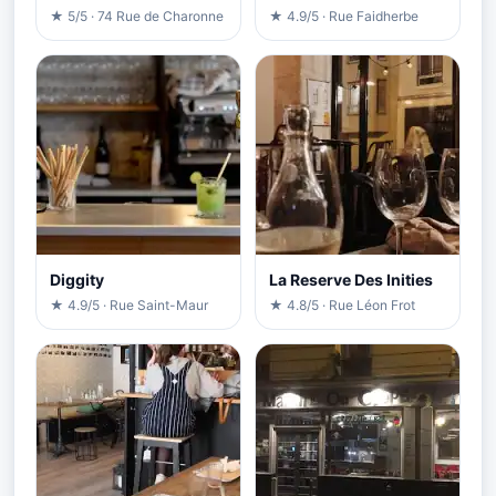
★ 5/5 · 74 Rue de Charonne
★ 4.9/5 · Rue Faidherbe
Diggity
La Reserve Des Inities
★ 4.9/5 · Rue Saint-Maur
★ 4.8/5 · Rue Léon Frot