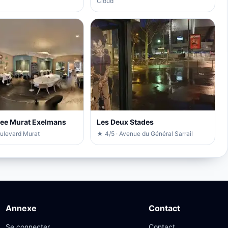
Cloud
ree Murat Exelmans
Les Deux Stades
oulevard Murat
★ 4/5 · Avenue du Général Sarrail
Annexe
Contact
Se connecter
Contact