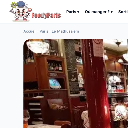
Paris
▾
Où manger ?
▾
Sorti
Accueil
·
Paris
·
Le Mathusalem