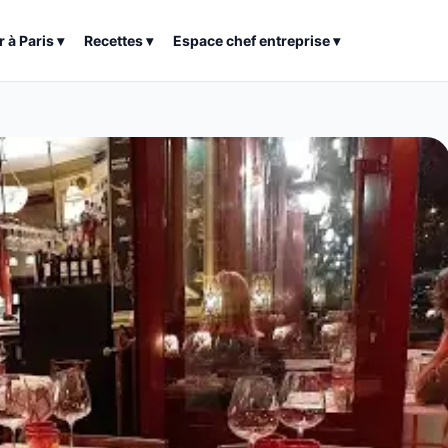
r à
Paris
▾
Recettes
▾
Espace chef entreprise
▾